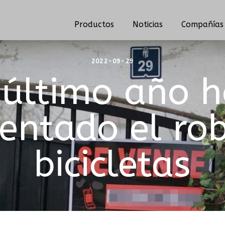
Productos
Noticias
Compañías 
2022-09-29
 último año 
ntado el ro
bicicletas