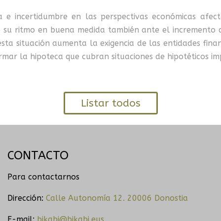
a e incertidumbre en las perspectivas económicas afec
e su ritmo en buena medida también ante el incremento de
esta situación aumenta la exigencia de las entidades fina
irmar la hipoteca que cubran situaciones de hipotéticos i
Listar todos
CONTACTO
Para contactarnos
Dirección:
Calle Autonomía 12. 20006 Donostia
E-mail:
bikabi@bikabi.eus