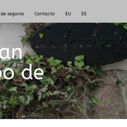
de seguros
Contacto
EU
ES
han
bo de