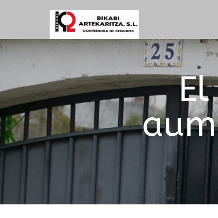
El
aume