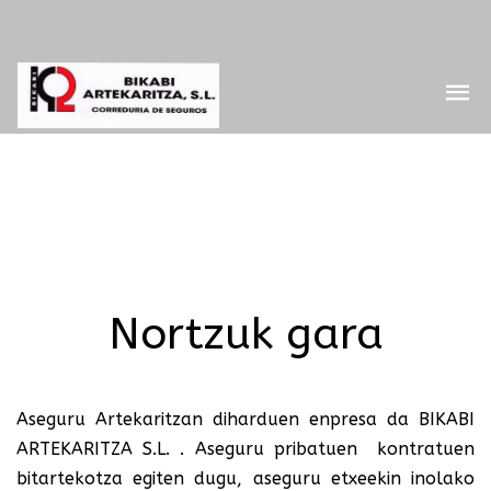
Nortzuk gara
Aseguru Artekaritzan diharduen enpresa da BIKABI
ARTEKARITZA S.L. . Aseguru pribatuen kontratuen
bitartekotza egiten dugu, aseguru etxeekin inolako