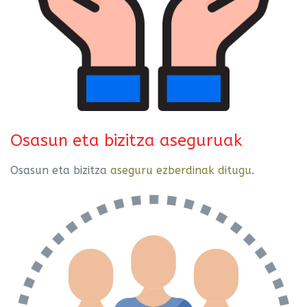
Osasun eta bizitza aseguruak
Osasun eta bizitza
aseguru ezberdinak ditugu
.