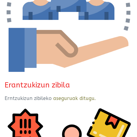
Erantzukizun zibila
Erntzukizun zibileko
aseguruak ditugu.