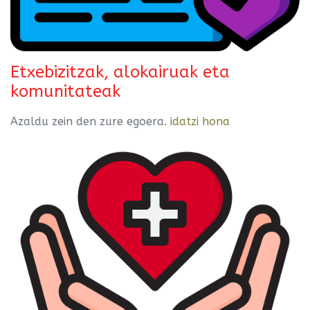
Etxebizitzak, alokairuak eta
komunitateak
Azaldu zein den zure egoera.
idatzi hona