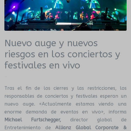
Nuevo auge y nuevos
riesgos en los conciertos y
festivales en vivo
-
Tras el fin de los cierres y las restricciones, los
responsables de conciertos y festivales esperan un
nuevo auge. «Actualmente estamos viendo una
enorme demanda de eventos en vivo», informa
Michael Furtschegger,
director global de
Entretenimiento de
Allianz Global Corporate &