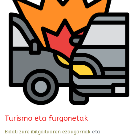
Turismo eta furgonetak
Bidali zure ibilgailuaren ezaugarriak
eta