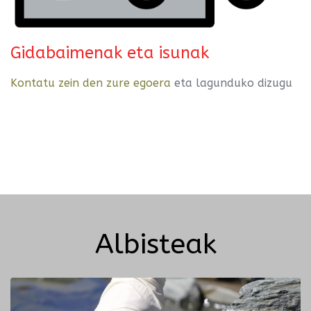
Gidabaimenak eta isunak
Kontatu zein den zure egoera
eta lagunduko dizugu
Albisteak