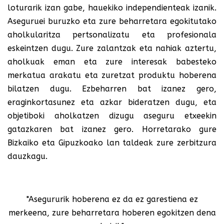
loturarik izan gabe, hauekiko independienteak izanik.
Aseguruei buruzko eta zure beharretara egokitutako
aholkularitza pertsonalizatu eta profesionala
eskeintzen dugu. Zure zalantzak eta nahiak aztertu,
aholkuak eman eta zure interesak babesteko
merkatua arakatu eta zuretzat produktu hoberena
bilatzen dugu. Ezbeharren bat izanez gero,
eraginkortasunez eta azkar bideratzen dugu, eta
objetiboki aholkatzen dizugu aseguru etxeekin
gatazkaren bat izanez gero. Horretarako gure
Bizkaiko eta Gipuzkoako lan taldeak zure zerbitzura
dauzkagu.
"Asegururik hoberena ez da ez garestiena ez
merkeena, zure beharretara hoberen egokitzen dena