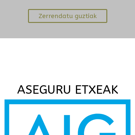
Zerrendatu guztiak
ASEGURU ETXEAK