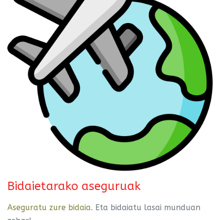
Bidaietarako aseguruak
Aseguratu zure bidaia.
Eta bidaiatu lasai munduan