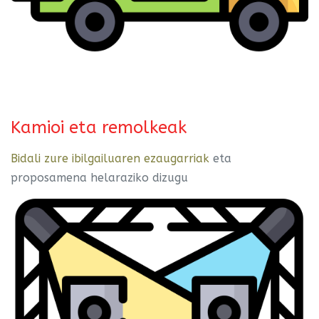
Kamioi eta remolkeak
Bidali zure ibilgailuaren ezaugarriak
eta
proposamena helaraziko dizugu