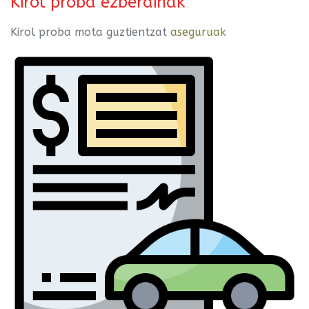
Kirol proba ezberdinak
Kirol proba mota guztientzat
aseguruak