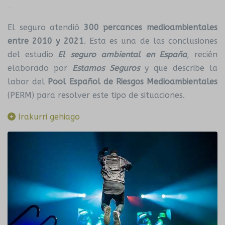
-
El seguro atendió
300 percances medioambientales
entre 2010 y 2021
. Esta es una de las conclusiones
del estudio
El seguro ambiental en España
, recién
elaborado por
Estamos Seguros
y que describe la
labor del
Pool Español de Riesgos Medioambientales
(PERM) para resolver este tipo de situaciones.
Irakurri gehiago