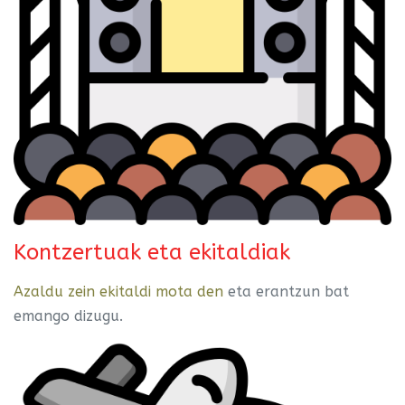
Kontzertuak eta ekitaldiak
Azaldu zein ekitaldi mota den
eta erantzun bat
emango dizugu.