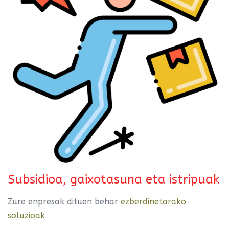
Subsidioa, gaixotasuna eta istripuak
Zure enpresak dituen behar
ezberdinetarako
soluzioak