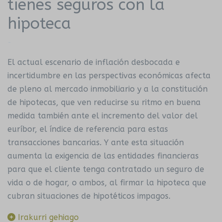
tienes seguros con la
hipoteca
-
El actual escenario de inflación desbocada e
incertidumbre en las perspectivas económicas afecta
de pleno al mercado inmobiliario y a la constitución
de hipotecas, que ven reducirse su ritmo en buena
medida también ante el incremento del valor del
euríbor, el índice de referencia para estas
transacciones bancarias. Y ante esta situación
aumenta la exigencia de las entidades financieras
para que el cliente tenga contratado un seguro de
vida o de hogar, o ambos, al firmar la hipoteca que
cubran situaciones de hipotéticos impagos.
Irakurri gehiago