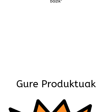
baizik"
Gure Produktuak