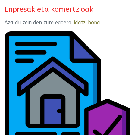
Enpresak eta komertzioak
Azaldu zein den zure egoera.
idatzi hona