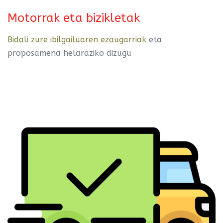
Motorrak eta bizikletak
Bidali zure ibilgailuaren ezaugarriak
eta
proposamena helaraziko dizugu