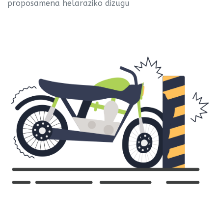
proposamena helaraziko dizugu