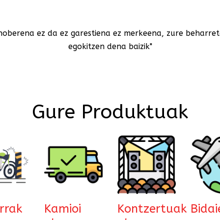
 hoberena ez da ez garestiena ez merkeena, zure beharre
egokitzen dena baizik"
Gure Produktuak
rrak
Kamioi
Kontzertuak
Bida