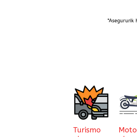
"Asegururik
Turismo
Moto