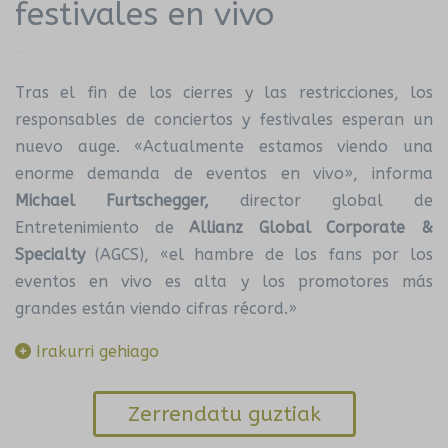
festivales en vivo
-
Tras el fin de los cierres y las restricciones, los
responsables de conciertos y festivales esperan un
nuevo auge. «Actualmente estamos viendo una
enorme demanda de eventos en vivo», informa
Michael Furtschegger,
director global de
Entretenimiento de
Allianz Global Corporate &
Specialty
(AGCS), «el hambre de los fans por los
eventos en vivo es alta y los promotores más
grandes están viendo cifras récord.»
Irakurri gehiago
Zerrendatu guztiak