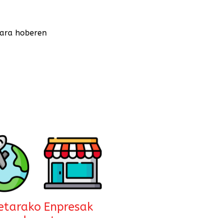
tara hoberen
ietarako
Enpresak