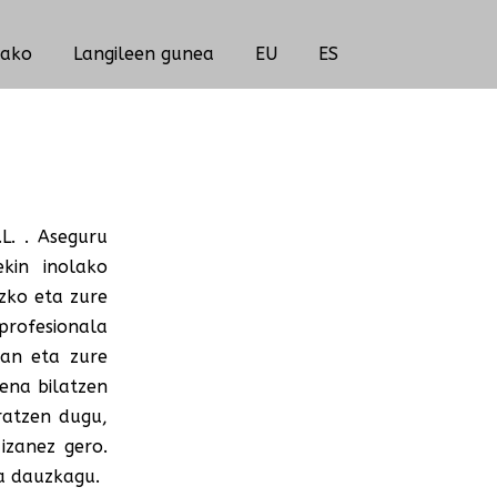
rako
Langileen gunea
EU
ES
L. . Aseguru
kin inolako
uzko eta zure
rofesionala
man eta zure
ena bilatzen
ratzen dugu,
izanez gero.
ra dauzkagu.