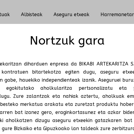
tuak
Albisteak
Aseguru etxeak
Harremaneta
Nortzuk gara
ekaritzan diharduen enpresa da BIKABI ARTEKARITZA S.
kontratuen bitartekotza egiten dugu, aseguru etxee
an gabe, hauekiko independienteak izanik. Aseguruei bur
a egokitutako aholkularitza pertsonalizatu eta p
dugu. Zure zalantzak eta nahiak aztertu, aholkuak e
abesteko merkatua arakatu eta zuretzat produktu hober
arren bat izanez gero, eraginkortasunez eta azkar bide
oki aholkatzen dizugu aseguru etxeekin gatazkaren bat 
 gure Bizkaiko eta Gipuzkoako lan taldeak zure zerbitzu