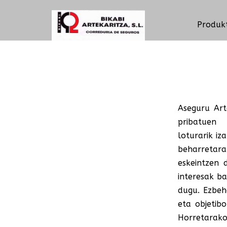
Produk
Aseguru Art
pribatuen 
loturarik iz
beharretar
eskeintzen 
interesak b
dugu. Ezbeh
eta objetib
Horretarako