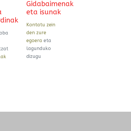
Gidabaimenak
a
eta isunak
rdinak
Kontatu zein
den zure
roba
egoera
eta
lagunduko
tzat
dizugu
uak