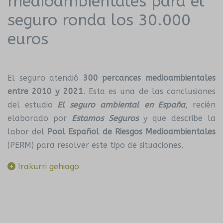
medioambientales para el
seguro ronda los 30.000
euros
-
El seguro atendió
300 percances medioambientales
entre 2010 y 2021
. Esta es una de las conclusiones
del estudio
El seguro ambiental en España
, recién
elaborado por
Estamos Seguros
y que describe la
labor del
Pool Español de Riesgos Medioambientales
(PERM) para resolver este tipo de situaciones.
Irakurri gehiago