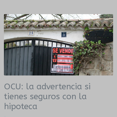
OCU: la advertencia si
tienes seguros con la
hipoteca
-