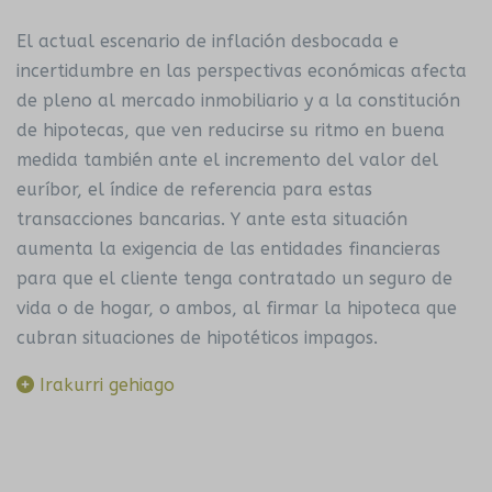
El actual escenario de inflación desbocada e
incertidumbre en las perspectivas económicas afecta
de pleno al mercado inmobiliario y a la constitución
de hipotecas, que ven reducirse su ritmo en buena
medida también ante el incremento del valor del
euríbor, el índice de referencia para estas
transacciones bancarias. Y ante esta situación
aumenta la exigencia de las entidades financieras
para que el cliente tenga contratado un seguro de
vida o de hogar, o ambos, al firmar la hipoteca que
cubran situaciones de hipotéticos impagos.
Irakurri gehiago