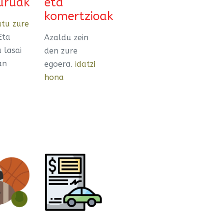
uruak
eta
komertzioak
tu zure
Eta
Azaldu zein
 lasai
den zure
an
egoera.
idatzi
hona